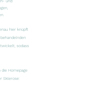
eh- und
ngen,
en.
enau hier knüpft
m behandelnden
twickelt, sodass
ch die Homepage
r Sklerose: