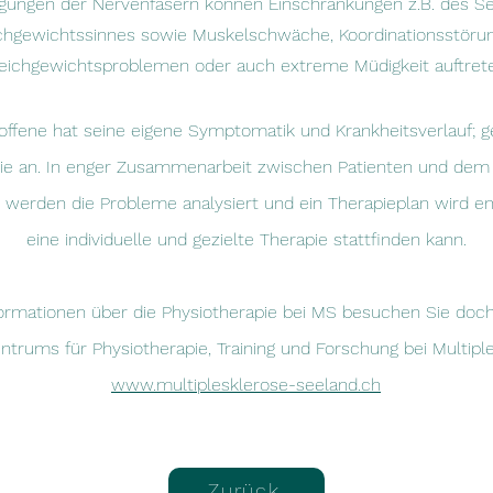
gungen der Nervenfasern können Einschränkungen z.B. des S
chgewichtssinnes sowie Muskelschwäche, Koordinationsstöru
eichgewichtsproblemen oder auch extreme Müdigkeit auftret
ffene hat seine eigene Symptomatik und Krankheitsverlauf; g
ie an. In enger Zusammenarbeit zwischen Patienten und de
 werden die Probleme analysiert und ein Therapieplan wird en
eine individuelle und gezielte Therapie stattfinden kann.
formationen über die Physiotherapie bei MS besuchen Sie do
ntrums für Physiotherapie, Training und Forschung bei Multiple
www.multiplesklerose-seeland.ch
Zurück