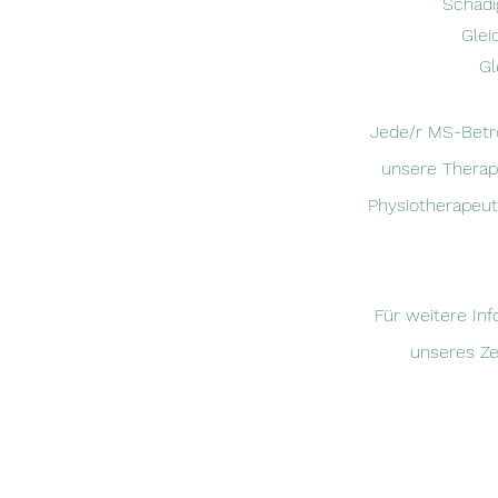
Schädi
Glei
Gl
Jede/r MS-Betro
unsere Therap
Physiotherapeut
Für weitere In
unseres Ze